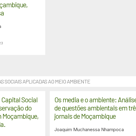
oçambique,
sa
a
23
AS SOCIAIS APLICADAS AO MEIO AMBIENTE
 Capital Social
Os media e o ambiente: Anális
servação do
de questões ambientais em trê
m Moçambique,
jornais de Moçambique
la.
Joaquim Muchanessa Nhampoca