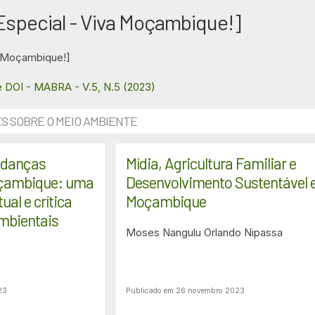
 Especial - Viva Moçambique!]
a Moçambique!]
e DOI - MABRA - V.5, N.5 (2023)
S SOBRE O MEIO AMBIENTE
udanças
Mídia, Agricultura Familiar e
oçambique: uma
Desenvolvimento Sustentável
al e crítica
Moçambique
mbientais
Moses Nangulu
Orlando Nipassa
23
Publicado em 26 novembro 2023