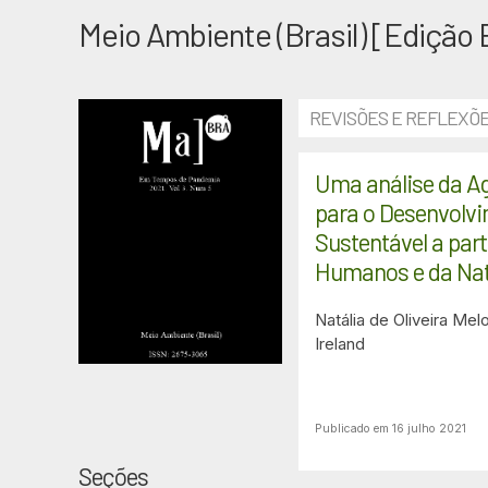
Meio Ambiente (Brasil) [Edição
REVISÕES E REFLEXÕE
Uma análise da A
para o Desenvolv
Sustentável a part
Humanos e da Na
Natália de Oliveira Mel
Ireland
Publicado em 16 julho 2021
Seções