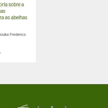
oria sobre a
uas
ra as abelhas
houka
Frederico
1