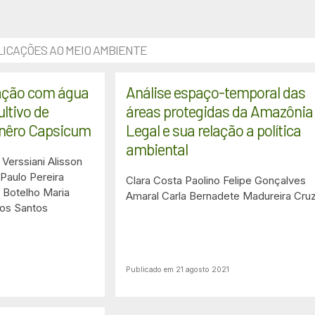
ICAÇÕES AO MEIO AMBIENTE
igação com água
Análise espaço-temporal das
ltivo de
áreas protegidas da Amazônia
enêro Capsicum
Legal e sua relação a política
ambiental
 Verssiani
Alisson
Paulo Pereira
Clara Costa Paolino
Felipe Gonçalves
a Botelho
Maria
Amaral
Carla Bernadete Madureira Cru
os Santos
Publicado em 21 agosto 2021