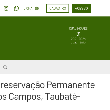
CADASTRO
ACESSO
IDIOMA
QUALIS-CAPES
B1
2021-2024
quadriênio
Preservação Permanente
dos Campos, Taubaté-