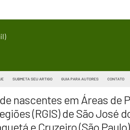
|
l)
UE
SUBMETA SEU ARTIGO
GUIA PARA AUTORES
CONTATO
 de nascentes em Áreas de 
regiões (RGIS) de São José 
uetá e Cruzeiro (São Paulo)