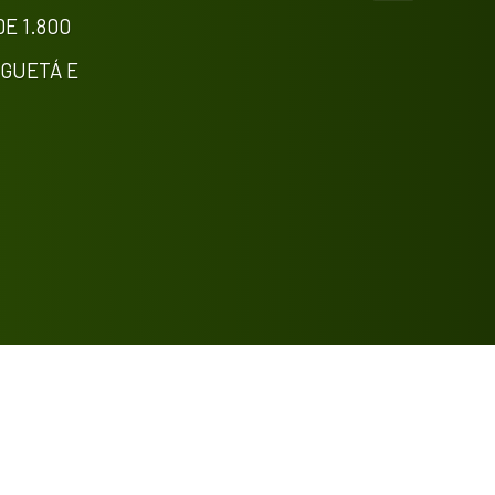
E 1.800
Intro
0
Methods
0
NGUETÁ E
Results
0
Discussion
0
Other
0
See how this article has been
cited at
scite.ai
Scite shows how a scientific paper
has been cited by providing the
context of the citation, a
classification describing whether it
supports, mentions, or contrasts
the cited claim, and a label
indicating in which section the
citation was made.