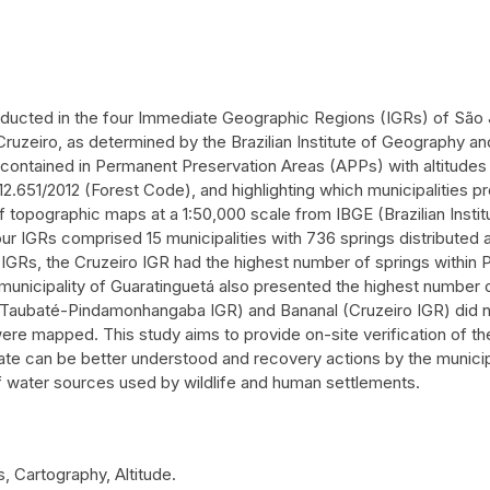
nducted in the four Immediate Geographic Regions (IGRs) of S
ruzeiro, as determined by the Brazilian Institute of Geography and
s contained in Permanent Preservation Areas (APPs) with altitude
12.651/2012 (Forest Code), and highlighting which municipalities 
of topographic maps at a 1:50,000 scale from IBGE (Brazilian Inst
our IGRs comprised 15 municipalities with 736 springs distributed
r IGRs, the Cruzeiro IGR had the highest number of springs within
 municipality of Guaratinguetá also presented the highest number o
Taubaté-Pindamonhangaba IGR) and Bananal (Cruzeiro IGR) did no
re mapped. This study aims to provide on-site verification of the 
 state can be better understood and recovery actions by the muni
f water sources used by wildlife and human settlements.
, Cartography, Altitude.