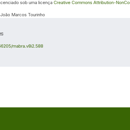
 licenciado sob uma licença
Creative Commons Attribution-NonComm
 João Marcos Tourinho
es
.66205/mabra.v8i2.588