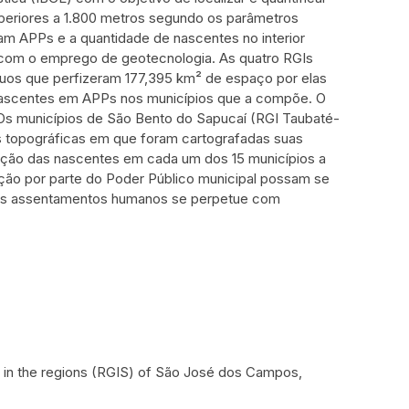
eriores a 1.800 metros segundo os parâmetros
tam APPs e a quantidade de nascentes no interior
GE com o emprego de geotecnologia. As quatro RGIs
nuos que perfizeram 177,395 km² de espaço por elas
 nascentes em APPs nos municípios que a compõe. O
Os municípios de São Bento do Sapucaí (RGI Taubaté-
s topográficas em que foram cartografadas suas
zação das nascentes em cada um dos 15 municípios a
ção por parte do Poder Público municipal possam se
elos assentamentos humanos se perpetue com
s in the regions (RGIS) of São José dos Campos,