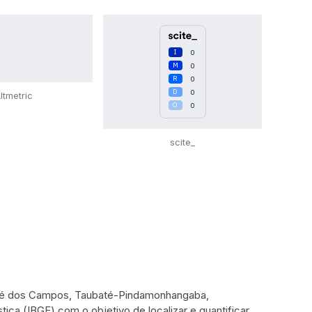
0
0
0
0
ltmetric
0
scite_
José dos Campos, Taubaté-Pindamonhangaba,
tica (IBGE) com o objetivo de localizar e quantificar