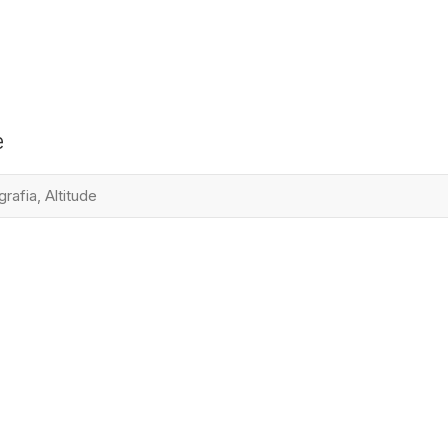
e
rafia, Altitude