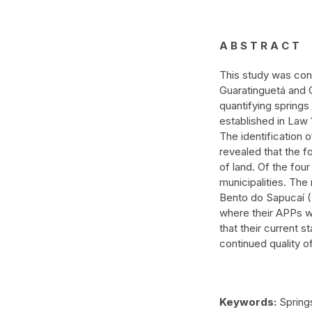
A B S T R A C T
This study was co
Guaratinguetá and C
quantifying spring
established in Law 
The identification 
revealed that the f
of land. Of the fou
municipalities. The
Bento do Sapucaí (
where their APPs we
that their current
continued quality o
Keywords:
Springs