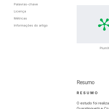
Palavras-chave
Licença
Métricas
Informações do artigo
Plum
Resumo
R E S U M O
O estudo foi real
Guaratinguetá e Cru