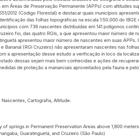
s em Áreas de Preservação Permanente (APPs) com altitudes sup
.651/2012 (Código Florestal) e destacar quais municípios apresen
 identificação das folhas topográficas na escala 1:50.000 do IB
nicípios com 736 nascentes distribuídas em 141 polígonos contí
uzeiro foi, das quatro RGIs, a que apresentou maior número de
tinguetá apresentou maior número de nascentes em suas APPs. 
 Bananal (RGI Cruzeiro) não apresentaram nascentes nas folha
m a apresentação desse estudo a verificação in loco da locali
 estado dessas sejam mais bem conhecidas e ações de recupera
 medidas de proteção a mananciais aproveitados pela fauna e p
: Nascentes, Cartografia, Altitude.
y of springs in Permanent Preservation Areas above 1,800 meter
ngaba, Guaratinguetá, and Cruzeiro (São Paulo)