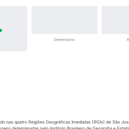
Dimensions
A
X
izado nas quatro Regiões Geográficas Imediatas (RGIs) de São 
zeiro determinadas pelo Instituto Brasileiro de Geografia e Estatís