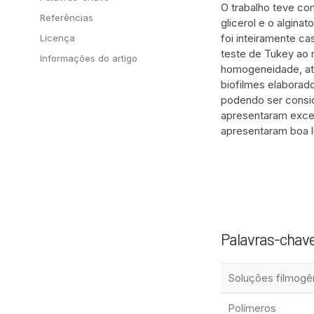
O trabalho teve com
Referências
glicerol e o algina
foi inteiramente c
Licença
teste de Tukey ao 
Informações do artigo
homogeneidade, ati
biofilmes elaborad
podendo ser consid
apresentaram excel
apresentaram boa l
Palavras-chav
Soluções filmogê
Polímeros