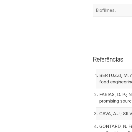
Biofilmes.
Referências
BERTUZZI, M. A.
food engineering,
FARIAS, D. P.; 
promising source
GAVA, A.J.; SILV
GONTARD, N. Fil