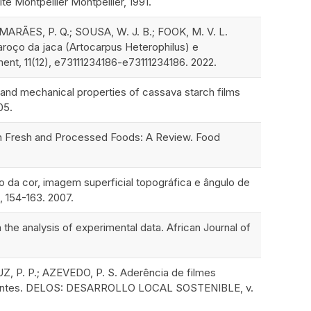
té Montpellier Montpellier, 1991.
MARÃES, P. Q.; SOUSA, W. J. B.; FOOK, M. V. L.
roço da jaca (Artocarpus Heterophilus) e
ment, 11(12), e73111234186-e73111234186. 2022.
nd mechanical properties of cassava starch films
05.
in Fresh and Processed Foods: A Review. Food
 da cor, imagem superficial topográfica e ângulo de
, 154-163. 2007.
 the analysis of experimental data. African Journal of
LUZ, P. P.; AZEVEDO, P. S. Aderência de filmes
ificantes. DELOS: DESARROLLO LOCAL SOSTENIBLE, v.