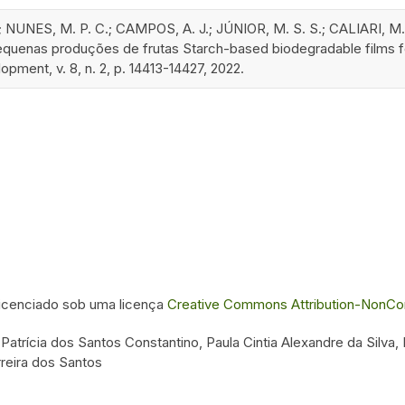
; NUNES, M. P. C.; CAMPOS, A. J.; JÚNIOR, M. S. S.; CALIARI, M
uenas produções de frutas Starch-based biodegradable films for a
opment, v. 8, n. 2, p. 14413-14427, 2022.
 licenciado sob uma licença
Creative Commons Attribution-NonComm
Patrícia dos Santos Constantino, Paula Cintia Alexandre da Silva,
rreira dos Santos