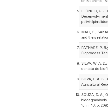
en Biochimie, Bi
LEÔNCIO, G. J. 
Desenvolvimento
polivinilpirroli
MALI, S.; SAKAN
and theis relati
PATHARE, P. B.;
Bioprocess Tech
SILVA, W. A. D.
contato de biofi
SILVA, F. A. S.;
Agricultural Res
SOUZA, D. A.; OL
biodegradáveis
16, n. 46, p. 20