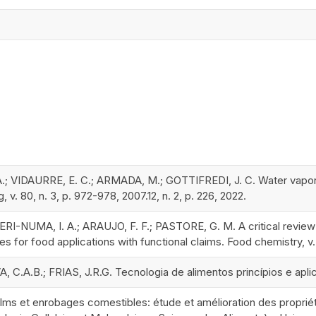
; VIDAURRE, E. C.; ARMADA, M.; GOTTIFREDI, J. C. Water vapor pe
 v. 80, n. 3, p. 972-978, 2007.12, n. 2, p. 226, 2022.
NERI-NUMA, I. A.; ARAUJO, F. F.; PASTORE, G. M. A critical review
s for food applications with functional claims. Food chemistry, v
A, C.A.B.; FRIAS, J.R.G. Tecnologia de alimentos princípios e apl
ms et enrobages comestibles: étude et amélioration des propriété