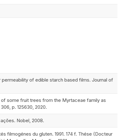
rmeability of edible starch based films. Journal of
 of some fruit trees from the Myrtaceae family as
. 306, p. 125630, 2020.
icações. Nobel, 2008.
s filmogénes du gluten. 1991. 174 f. Thése (Docteur