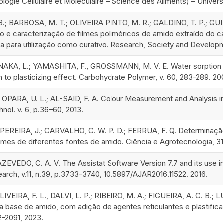
ologie Cellulaire et Moleculaire – Science des Aliments) – Universi
B.; BARBOSA, M. T.; OLIVEIRA PINTO, M. R.; GALDINO, T. P.; GUI
 e caracterização de filmes poliméricos de amido extraído do ca
dona para utilização como curativo. Research, Society and Develop
AKA, L.; YAMASHITA, F., GROSSMANN, M. V. E. Water sorption a
on to plasticizing effect. Carbohydrate Polymer, v. 60, 283-289. 20
 OPARA, U. L.; AL-SAID, F. A. Colour Measurement and Analysis 
nol. v. 6, p.36–60, 2013.
; PEREIRA, J.; CARVALHO, C. W. P. D.; FERRUA, F. Q. Determinação
lmes de diferentes fontes de amido. Ciência e Agrotecnologia, 31
 AZEVEDO, C. A. V. The Assistat Software Version 7.7 and its use in
earch, v.11, n.39, p.3733-3740, 10.5897/AJAR2016.11522. 2016.
IVEIRA, F. L., DALVI, L. P.; RIBEIRO, M. A.; FIGUEIRA, A. C. B.; 
 a base de amido, com adição de agentes reticulantes e plast
82-2091, 2023.