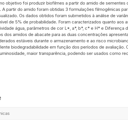
o objetivo foi produzir biofilmes a partir do amido de sementes 
to. A partir do amido foram obtidas 3 formulações filmogênicas p
asualizado. Os dados obtidos foram submetidos à análise de vari
nível de 5% de probabilidade. Foram caracterizados quanto aos a
vidade água, parâmetros de cor L*, a*, b*, c* e H* e Diferença 
os dos amidos de abacate para as duas concentrações apresenta
erados estáveis durante o armazenamento e ao risco microbiano
ente biodegradabilidade em função dos períodos de avaliação. C
uminosidade, maior transparência, podendo ser usados como re
e
nicas