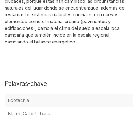
ciudades, porque estas han cambiado las circunstancias
context of the citation, a
naturales del lugar donde se encuentran;que, además de
classification describing whether it
restaurar los sistemas naturales originales con nuevos
supports, mentions, or contrasts
elementos como el material urbano (pavimentos y
the cited claim, and a label
edificaciones), cambia el clima del suelo a escala local,
campaña que también incide en la escala regional,
indicating in which section the
cambiando el balance energético.
citation was made.
Palavras-chave
Ecotecnia
Isla de Calor Urbana