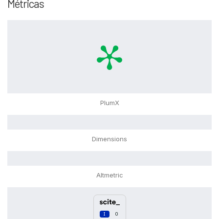
Métricas
PlumX
Dimensions
Altmetric
0