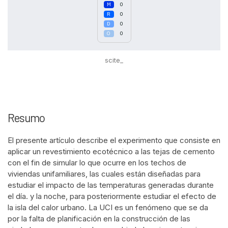
0
0
0
0
scite_
Intro
0
Methods
0
Resumo
Results
0
Discussion
0
El presente artículo describe el experimento que consiste en
Other
0
aplicar un revestimiento ecotécnico a las tejas de cemento
con el fin de simular lo que ocurre en los techos de
viviendas unifamiliares, las cuales están diseñadas para
See how this article has been
estudiar el impacto de las temperaturas generadas durante
cited at
scite.ai
el día. y la noche, para posteriormente estudiar el efecto de
la isla del calor urbano. La UCI es un fenómeno que se da
Scite shows how a scientific paper
por la falta de planificación en la construcción de las
has been cited by providing the