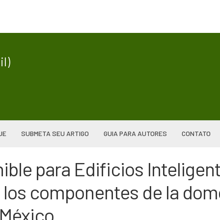
|
l)
UE
SUBMETA SEU ARTIGO
GUIA PARA AUTORES
CONTATO
le para Edificios Inteligente
 los componentes de la domó
 México.