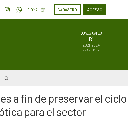
CADASTRO
ACESSO
IDIOMA
QUALIS-CAPES
B1
2021-2024
quadriênio
s a fin de preservar el ciclo
tica para el sector