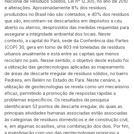
Nacional de Resíduos Sólidos, Lei nº 12.305, no ano de 2010
e alterações. Aproximadamente 8% dos resíduos
produzidos no Brasil não são coletados, e 40% dos resíduos
que são, encontram-se descartados em depósitos a céu
aberto ou aterros, desprovidos das medidas requeridas para
assegurar a integridade ambiental dos locais. Neste
contexto, a capital do Pará, sede da Conferência das Partes
(COP) 30, gera em torno de 803 mil toneladas de resíduos
urbanos anualmente e está entre as capitais que menos
reciclam no país. Nesse sentido, o objetivo deste estudo foi
a utilização das geotecnologias aplicadas ao mapeamento
de áreas de descarte irregular de resíduos sólidos, no bairro
Pedreira, em Belém no Estado do Pará. Neste cenário, a
utilização de geotecnologias se revela como um mecanismo
eficaz, permitindo a promoção de respostas rápidas a
problemas específicos. Os resultados da pesquisa
identificaram 52 pontos de descarte irregular, do quais as
principais atividades humanas associadas estão associadas
às categorias de resíduos domésticos e de construção civil,
e, em algumas ocasiões, uma combinação dos dois. Por fim,
a investigação com uso das geotecnologias propiciou a