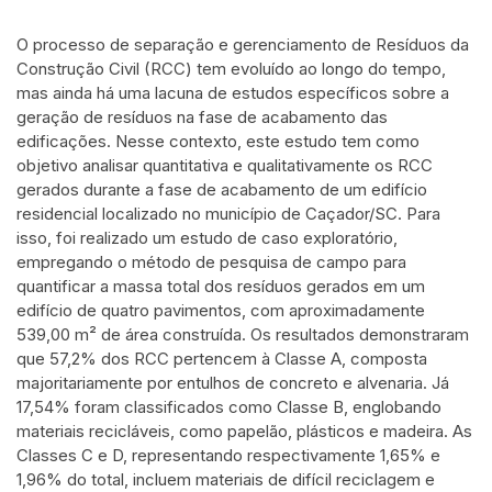
cited at
scite.ai
O processo de separação e gerenciamento de Resíduos da
Scite shows how a scientific paper
Construção Civil (RCC) tem evoluído ao longo do tempo,
has been cited by providing the
mas ainda há uma lacuna de estudos específicos sobre a
context of the citation, a
geração de resíduos na fase de acabamento das
edificações. Nesse contexto, este estudo tem como
classification describing whether it
objetivo analisar quantitativa e qualitativamente os RCC
supports, mentions, or contrasts
gerados durante a fase de acabamento de um edifício
the cited claim, and a label
residencial localizado no município de Caçador/SC. Para
indicating in which section the
isso, foi realizado um estudo de caso exploratório,
citation was made.
empregando o método de pesquisa de campo para
quantificar a massa total dos resíduos gerados em um
edifício de quatro pavimentos, com aproximadamente
539,00 m² de área construída. Os resultados demonstraram
que 57,2% dos RCC pertencem à Classe A, composta
majoritariamente por entulhos de concreto e alvenaria. Já
17,54% foram classificados como Classe B, englobando
materiais recicláveis, como papelão, plásticos e madeira. As
Classes C e D, representando respectivamente 1,65% e
1,96% do total, incluem materiais de difícil reciclagem e