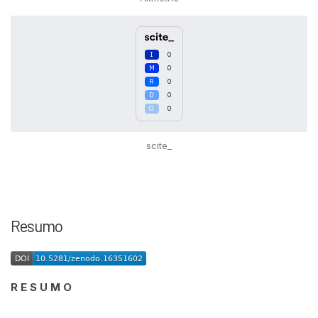
0
0
0
0
0
scite_
Intro
0
Methods
0
Resumo
Results
0
Discussion
0
Other
0
R E S U M O
See how this article has been