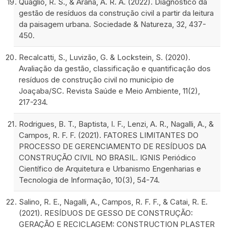
Quaglio, R. S., & Arana, A. R. A. (2022). Diagnóstico da
gestão de resíduos da construção civil a partir da leitura
da paisagem urbana. Sociedade & Natureza, 32, 437-
450.
Recalcatti, S., Luvizão, G. & Lockstein, S. (2020).
Avaliação da gestão, classificação e quantificação dos
resíduos de construção civil no município de
Joaçaba/SC. Revista Saúde e Meio Ambiente, 11(2),
217-234.
Rodrigues, B. T., Baptista, I. F., Lenzi, A. R., Nagalli, A., &
Campos, R. F. F. (2021). FATORES LIMITANTES DO
PROCESSO DE GERENCIAMENTO DE RESÍDUOS DA
CONSTRUÇÃO CIVIL NO BRASIL. IGNIS Periódico
Científico de Arquitetura e Urbanismo Engenharias e
Tecnologia de Informação, 10(3), 54-74.
Salino, R. E., Nagalli, A., Campos, R. F. F., & Catai, R. E.
(2021). RESÍDUOS DE GESSO DE CONSTRUÇÃO:
GERAÇÃO E RECICLAGEM: CONSTRUCTION PLASTER