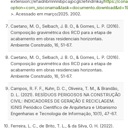
extension://efaidnbmnnnibpcajpcglclefindmkaj/
https://con
option=com_sisconama&task=documento.download&id=19
>. Acessado em março/2025. 2002.
Caetano, M. O., Selbach, J. B. O., & Gomes, L. P. (2016).
Composição gravimétrica dos RCD para a etapa de
acabamento em obras residenciais horizontais.
Ambiente Construído, 16, 51-67.
Caetano, M. O., Selbach, J. B. O., & Gomes, L. P. (2016).
Composição gravimétrica dos RCD para a etapa de
acabamento em obras residenciais horizontais.
Ambiente Construído, 16, 51-67.
Campos, R. F. F., Kuhn, D. C., Oliveira, T. M., & Brandão,
D. L. (2021). RESÍDUOS PERIGOSOS NA CONSTRUÇÃO
CIVIL: INDICADORES DE GERAÇÃO E RECICLAGEM.
IGNIS Periódico Científico de Arquitetura e Urbanismo
Engenharias e Tecnologia de Informação, 10(1), 47-67.
Ferreira, L. C., de Brito, T. L., & da Silva, O. H. (2022).