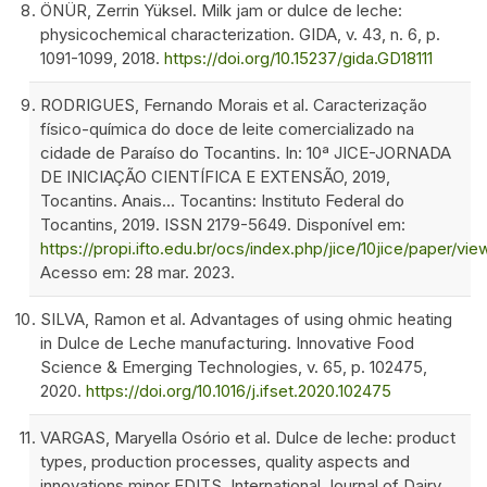
ÖNÜR, Zerrin Yüksel. Milk jam or dulce de leche:
physicochemical characterization. GIDA, v. 43, n. 6, p.
1091-1099, 2018.
https://doi.org/10.15237/gida.GD18111
RODRIGUES, Fernando Morais et al. Caracterização
físico-química do doce de leite comercializado na
cidade de Paraíso do Tocantins. In: 10ª JICE-JORNADA
DE INICIAÇÃO CIENTÍFICA E EXTENSÃO, 2019,
Tocantins. Anais… Tocantins: Instituto Federal do
Tocantins, 2019. ISSN 2179-5649. Disponível em:
https://propi.ifto.edu.br/ocs/index.php/jice/10jice/paper/vi
Acesso em: 28 mar. 2023.
SILVA, Ramon et al. Advantages of using ohmic heating
in Dulce de Leche manufacturing. Innovative Food
Science & Emerging Technologies, v. 65, p. 102475,
2020.
https://doi.org/10.1016/j.ifset.2020.102475
VARGAS, Maryella Osório et al. Dulce de leche: product
types, production processes, quality aspects and
innovations minor EDITS. International Journal of Dairy