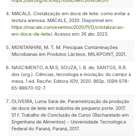
https://doi.org/10.1016/j.foodchem.2014.08.017
MACALE. Cristalização em doce de leite: como evitar a
textura arenosa. MACALE, 2020. Disponível em:
https://macale.com/eventos/2020/11/12/cristalizacao-
em-doce-de-leite/
. Acesso em: 26 abr. 2023.
MONTANHINI, M. T. M. Principais Contaminações
Microbianas em Produtos Lácteos. MILKPOINT, 2021.
NASCIMENTO, A.M.S; SOUZA, I. B. de; SANTOS, R.R.
dos (org.). Ciências, tecnologia e inovação: do campo à
mesa. 1 ed. Recife: Editora IIDV, 2020. 862p. ISBN 978-
65-88970-02-7.
OLIVEIRA, Luma Sarai de. Parametrização da produção
de doce de leite em indústria de pequeno porte. 2017.
51 f. Trabalho de Conclusão de Curso (Bacharelado em
Engenharia de Alimentos) - Universidade Tecnológica
Federal do Paraná, Paraná, 2017.