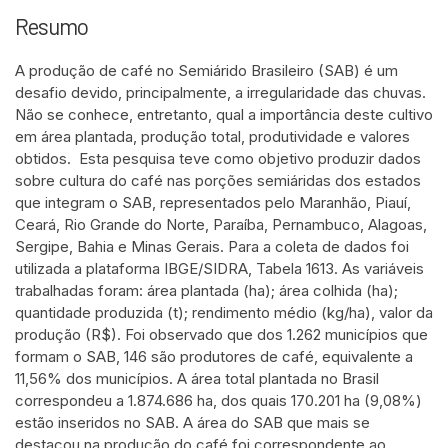
Resumo
A produção de café no Semiárido Brasileiro (SAB) é um
desafio devido, principalmente, a irregularidade das chuvas.
Não se conhece, entretanto, qual a importância deste cultivo
em área plantada, produção total, produtividade e valores
obtidos. Esta pesquisa teve como objetivo produzir dados
sobre cultura do café nas porções semiáridas dos estados
que integram o SAB, representados pelo Maranhão, Piauí,
Ceará, Rio Grande do Norte, Paraíba, Pernambuco, Alagoas,
Sergipe, Bahia e Minas Gerais. Para a coleta de dados foi
utilizada a plataforma IBGE/SIDRA, Tabela 1613. As variáveis
trabalhadas foram: área plantada (ha); área colhida (ha);
quantidade produzida (t); rendimento médio (kg/ha), valor da
produção (R$). Foi observado que dos 1.262 municípios que
formam o SAB, 146 são produtores de café, equivalente a
11,56% dos municípios. A área total plantada no Brasil
correspondeu a 1.874.686 ha, dos quais 170.201 ha (9,08%)
estão inseridos no SAB. A área do SAB que mais se
destacou na produção do café foi correspondente ao