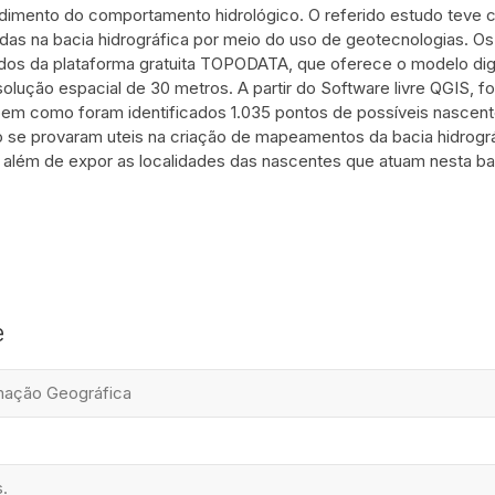
ndimento do comportamento hidrológico. O referido estudo teve c
idas na bacia hidrográfica por meio do uso de geotecnologias. Os
dos da plataforma gratuita TOPODATA, que oferece o modelo dig
solução espacial de 30 metros. A partir do Software livre QGIS, 
 bem como foram identificados 1.035 pontos de possíveis nascent
se provaram uteis na criação de mapeamentos da bacia hidrográ
além de expor as localidades das nascentes que atuam nesta bac
e
mação Geográfica
.