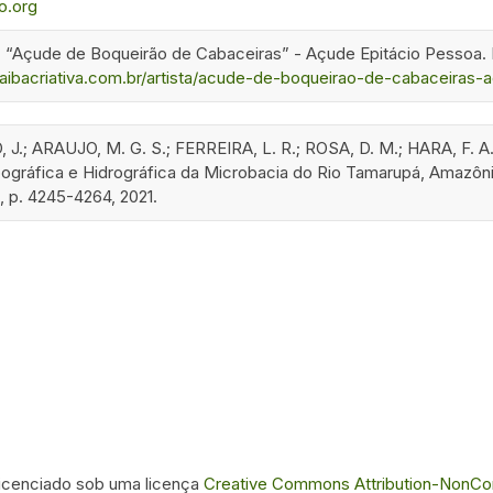
o.org
 “Açude de Boqueirão de Cabaceiras” - Açude Epitácio Pessoa. Par
aibacriativa.com.br/artista/acude-de-boqueirao-de-cabaceiras-
; ARAUJO, M. G. S.; FERREIRA, L. R.; ROSA, D. M.; HARA, F. A.
ográfica e Hidrográfica da Microbacia do Rio Tamarupá, Amazônia 
. 1, p. 4245-4264, 2021.
 licenciado sob uma licença
Creative Commons Attribution-NonComm