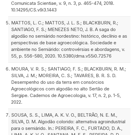
Comunicata Scientiae, v. 9, n. 3, p. 465-474, 2018.
10.14295/CS.v9i3.1443
MATTOS, L. C.; MATTOS, J. L. S.; BLACKBURN, R.;
SANTIAGO, F. S.; MENEZES NETO, J. B. A saga do
algodão no semiárido nordestino: histórico, declínio e as
perspectivas de base agroecológica. Sociedade e
ambiente no Semiárido: controvérsias e abordagens, v.
55, p. 556-580, 2020. 10.5380/dma.v55i0.72576
MOURA, V. R. S.; SANTIAGO, F. S.; BLACKBURN, R. M.;
SILVA, J. M.; MOREIRA, C. S.; TAVARES, B. R. S. D.
Desempenho do uso da terra em consórcios
Agroecológicos com algodão no alto Sertão de
Sergipe. Cadernos de Agroecologia, v. 17, n. 2, p. 1-5,
2022.
SOUSA, S. S., LIMA, A. K. V. O., BELTRÃO, N. E. M.,
SILVA, D. M. Algodão colorido: alternativa agroindustrial
para o semiárido. In.: PEREIRA, F. C., FURTADO, D. A.,
LIMA, A. K. V. O., SANTANA, M. F. S., PEREIRA, D. D.,