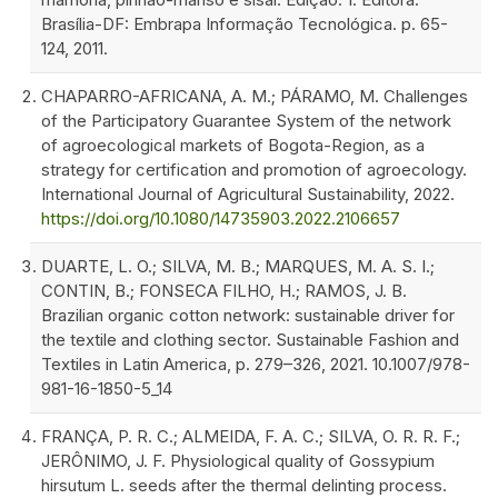
Brasília-DF: Embrapa Informação Tecnológica. p. 65-
124, 2011.
CHAPARRO-AFRICANA, A. M.; PÁRAMO, M. Challenges
of the Participatory Guarantee System of the network
of agroecological markets of Bogota-Region, as a
strategy for certification and promotion of agroecology.
International Journal of Agricultural Sustainability, 2022.
https://doi.org/10.1080/14735903.2022.2106657
DUARTE, L. O.; SILVA, M. B.; MARQUES, M. A. S. I.;
CONTIN, B.; FONSECA FILHO, H.; RAMOS, J. B.
Brazilian organic cotton network: sustainable driver for
the textile and clothing sector. Sustainable Fashion and
Textiles in Latin America, p. 279–326, 2021. 10.1007/978-
981-16-1850-5_14
FRANÇA, P. R. C.; ALMEIDA, F. A. C.; SILVA, O. R. R. F.;
JERÔNIMO, J. F. Physiological quality of Gossypium
hirsutum L. seeds after the thermal delinting process.