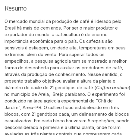
Resumo
O mercado mundial da produção de café é liderado pelo
Brasil há mais de cem anos. Por ser o maior produtor e
exportador do mundo, a cafeicultura é de enorme
importância econômica para o país. Os cafezais são
sensíveis à estiagem, umidade alta, temperaturas em seus
extremos, além do vento. Para superar todos os
empecilhos, a pesquisa agrícola tem se mostrado a melhor
forma de descoberta para auxiliar os produtores de café,
através da produção de conhecimento. Nesse sentido, o
presente trabalho objetivou avaliar a altura da planta e
diâmetro de caule de 21 genótipos de café (
Coffea arabica
)
no município de Areia, Brejo paraibano. O experimento foi
conduzido na área agrícola experimental de “Chã de
Jardim”, Areia-PB. O cultivo ficou estabelecido em três
blocos, com 21 genótipos cada, um delineamento de blocos
casualizados. Em cada bloco houveram 5 repetições, sendo
desconsiderado a primeira e a última planta, onde foram
avaliadas as três plantas centrais que compuseram cada