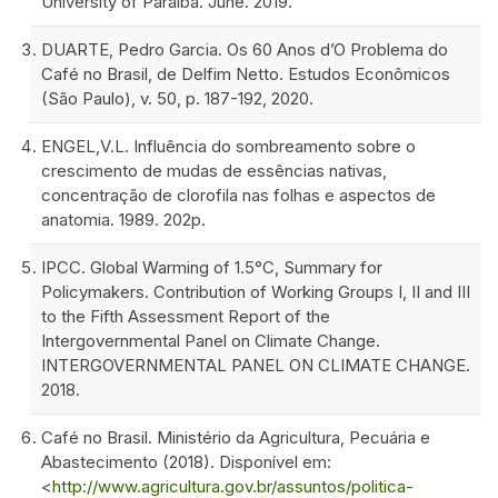
University of Paraíba. June. 2019.
DUARTE, Pedro Garcia. Os 60 Anos d’O Problema do
Café no Brasil, de Delfim Netto. Estudos Econômicos
(São Paulo), v. 50, p. 187-192, 2020.
ENGEL,V.L. Influência do sombreamento sobre o
crescimento de mudas de essências nativas,
concentração de clorofila nas folhas e aspectos de
anatomia. 1989. 202p.
IPCC. Global Warming of 1.5°C, Summary for
Policymakers. Contribution of Working Groups I, II and III
to the Fifth Assessment Report of the
Intergovernmental Panel on Climate Change.
INTERGOVERNMENTAL PANEL ON CLIMATE CHANGE.
2018.
Café no Brasil. Ministério da Agricultura, Pecuária e
Abastecimento (2018). Disponível em:
<
http://www.agricultura.gov.br/assuntos/politica-