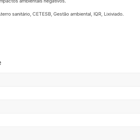
impactos ambientais negativos.
erro sanitário, CETESB, Gestão ambiental, IQR, Lixiviado.
e