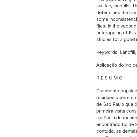
sanitary landfills
determines the landf
some inconsistencie
flies. In the secon
outcropping of this
studies for a good
Keywords: Landfill
Aplicação do Índic
R E S U M O
O aumento populaci
resíduos ocorre em
de São Paulo que d
primeira visita co
ausência de monito
encontrado foi de 
contudo, as demai