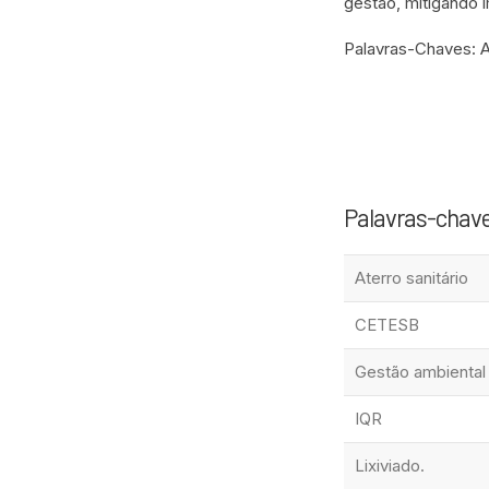
gestão, mitigando 
Palavras-Chaves: At
Palavras-chav
Aterro sanitário
CETESB
Gestão ambiental
IQR
Lixiviado.