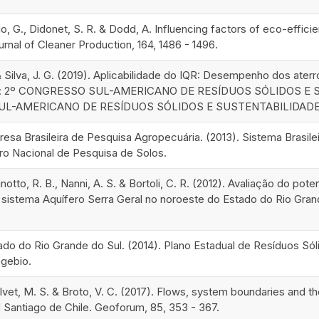
cio, G., Didonet, S. R. & Dodd, A. Influencing factors of eco-eff
ournal of Cleaner Production, 164, 1486 - 1496.
 & Silva, J. G. (2019). Aplicabilidade do IQR: Desempenho dos ater
 In: 2º CONGRESSO SUL-AMERICANO DE RESÍDUOS SÓLIDOS E SU
L-AMERICANO DE RESÍDUOS SÓLIDOS E SUSTENTABILIDADE,
a Brasileira de Pesquisa Agropecuária. (2013). Sistema Brasileiro
 Nacional de Pesquisa de Solos.
inotto, R. B., Nanni, A. S. & Bortoli, C. R. (2012). Avaliação do pot
 sistema Aquífero Serra Geral no noroeste do Estado do Rio Grande
do do Rio Grande do Sul. (2014). Plano Estadual de Resíduos Sól
ngebio.
alvet, M. S. & Broto, V. C. (2017). Flows, system boundaries and
 Santiago de Chile. Geoforum, 85, 353 - 367.