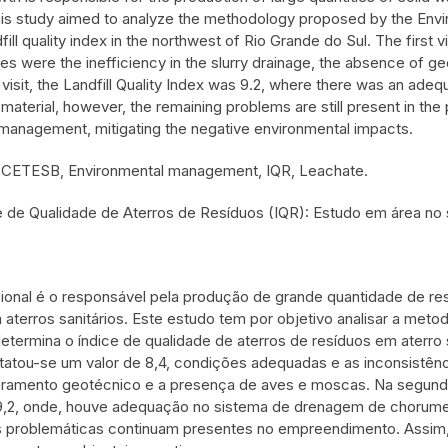
. This study aimed to analyze the methodology proposed by the En
ill quality index in the northwest of Rio Grande do Sul. The first 
s were the inefficiency in the slurry drainage, the absence of g
d visit, the Landfill Quality Index was 9.2, where there was an ade
 material, however, the remaining problems are still present in th
 management, mitigating the negative environmental impacts.
, CETESB, Environmental management, IQR, Leachate.
e de Qualidade de Aterros de Resíduos (IQR): Estudo em área no s
onal é o responsável pela produção de grande quantidade de resí
 aterros sanitários. Este estudo tem por objetivo analisar a met
etermina o índice de qualidade de aterros de resíduos em aterro 
nstatou-se um valor de 8,4, condições adequadas e as inconsistên
ramento geotécnico e a presença de aves e moscas. Na segunda v
9,2, onde, houve adequação no sistema de drenagem de chorume e
s problemáticas continuam presentes no empreendimento. Assim,