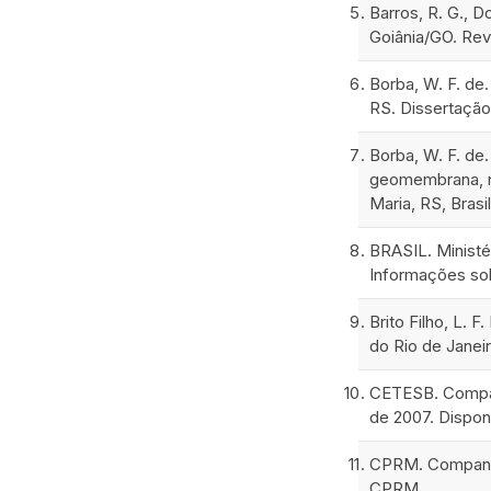
Barros, R. G., D
Goiânia/GO. Revi
Borba, W. F. de
RS. Dissertação
Borba, W. F. de
geomembrana, na
Maria, RS, Brasil
BRASIL. Ministé
Informações sob
Brito Filho, L.
do Rio de Janeiro
CETESB. Companh
de 2007. Dispon
CPRM. Companhi
CPRM.