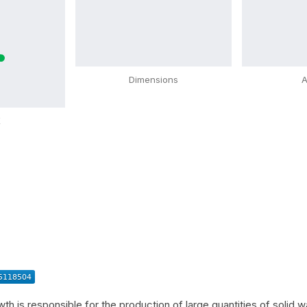
Dimensions
A
X
h is responsible for the production of large quantities of solid wa