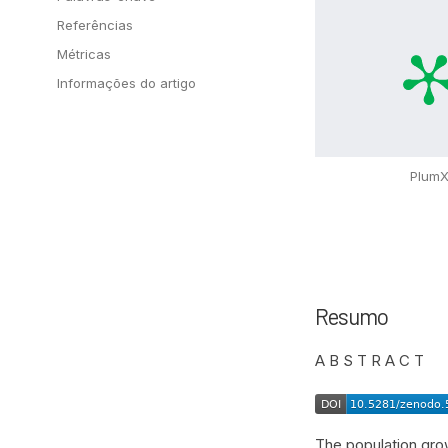
Referências
Métricas
Informações do artigo
Plum
Resumo
A B S T R A C T
The population growt