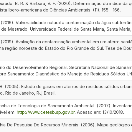
ourado, B. R. & Bárbara, V. F. (2020). Determinação do índice da 
sta Ibero-americana de Ciências Ambientais, (11), 155 - 166.
. (2016). Vulnerabilidade natural à contaminação da água subterrâ
 de Mestrado, Universidade Federal de Santa Maria, Santa Maria, 
. (2019). Avaliação da contaminação ambiental em um aterro sanit
 região noroeste do Estado do Rio Grande do Sul. Tese de Dout
.
rio do Desenvolvimento Regional. Secretaria Nacional de Saneam
re Saneamento: Diagnóstico do Manejo de Resíduos Sólidos Urb
 F. B. (2005). Estudo de gases em aterros de resíduos sólidos urb
, Rio de Janeiro, RJ, Brasil.
ia de Tecnologia de Saneamento Ambiental. (2007). Inventario es
ível em:
http://www.cetesb.sp.gov.br
. Acesso em: 13/10/2018.
a De Pesquisa De Recursos Minerais. (2006). Mapa geológico do