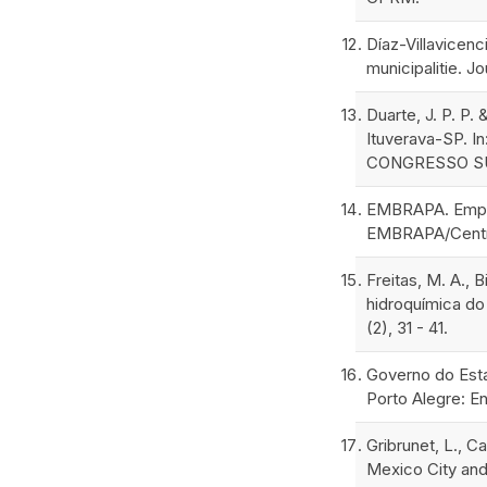
Díaz-Villavicen
municipalitie. J
Duarte, J. P. P.
Ituverava-SP.
CONGRESSO SU
EMBRAPA. Empres
EMBRAPA/Centro
Freitas, M. A., B
hidroquímica do
(2), 31 - 41.
Governo do Esta
Porto Alegre: E
Gribrunet, L., C
Mexico City and