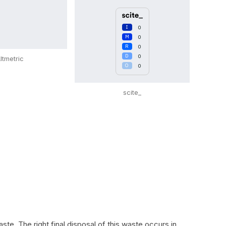
0
0
0
0
ltmetric
0
scite_
ste. The right final disposal of this waste occurs in