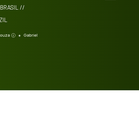
Intro
0
BRASIL //
Methods
0
Results
0
ZIL
Discussion
0
Other
0
 Souza
Gabriel
See how this article has been
cited at
scite.ai
Scite shows how a scientific paper
has been cited by providing the
context of the citation, a
classification describing whether it
supports, mentions, or contrasts
the cited claim, and a label
indicating in which section the
citation was made.