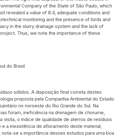
vironmental Company of the State of São Paulo, which
visit revealed a value of 8.4, adequate conditions and
eotechnical monitoring and the presence of birds and
quacy in the slurry drainage system and the lack of
e project. Thus, we note the importance of these
ul do Brasil
duos sólidos. A disposição final correta destes
odologia proposta pela Companhia Ambiental do Estado
sanitário no noroeste do Rio Grande do Sul. Na
cias foram, ineficiência na drenagem de chorume,
isita, o índice de qualidade de aterros de resíduos
 a inexistência de afloramento deste material,
 nota-se a importância desses estudos para uma boa