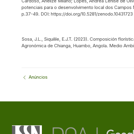
Cardoso, Anelize Milano; Lopes, Ândrea Lenise de Oliv
potenciais para o desenvolvimento local dos Campos Neu
p.37-49. DOI: https://doi.org/10.5281/zenodo.10431723
Sosa, J.L., Siquilile, E.J.T. (2023). Composición florís
Agronómica de Chianga, Huambo, Angola. Medio Ambiente
Anúncios