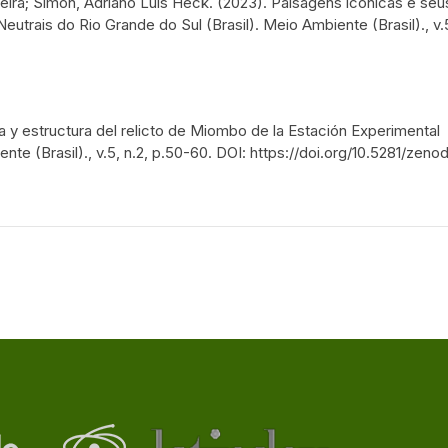
eira; Simon, Adriano Luís Heck. (2023). Paisagens icônicas e seu
trais do Rio Grande do Sul (Brasil). Meio Ambiente (Brasil)., v.5
tica y estructura del relicto de Miombo de la Estación Experimental
 (Brasil)., v.5, n.2, p.50-60. DOI: https://doi.org/10.5281/zeno