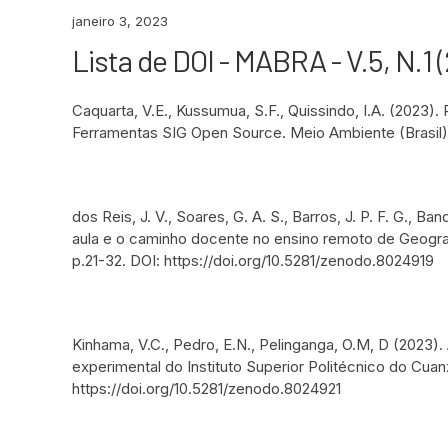
janeiro 3, 2023
Lista de DOI - MABRA - V.5, N.1 
Caquarta, V.E., Kussumua, S.F., Quissindo, I.A. (2023)
Ferramentas SIG Open Source. Meio Ambiente (Brasil), v
dos Reis, J. V., Soares, G. A. S., Barros, J. P. F. G., 
aula e o caminho docente no ensino remoto de Geograf
p.21-32. DOI: https://doi.org/10.5281/zenodo.8024919
Kinhama, V.C., Pedro, E.N., Pelinganga, O.M, D (2023).
experimental do Instituto Superior Politécnico do Cuanz
https://doi.org/10.5281/zenodo.8024921