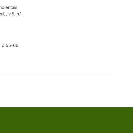
mbientais
, v.5, n.1,
, p.55-66.