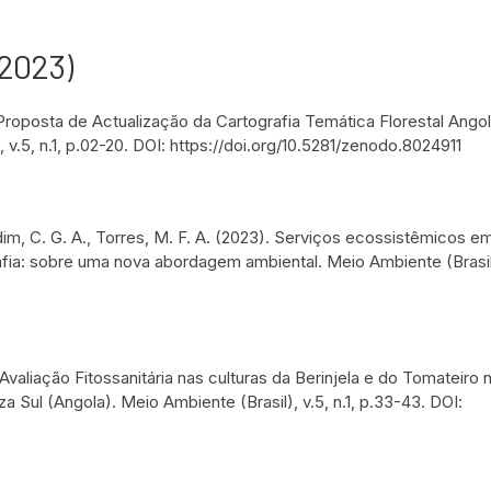
(2023)
. Proposta de Actualização da Cartografia Temática Florestal Ang
.5, n.1, p.02-20. DOI: https://doi.org/10.5281/zenodo.8024911
Bandim, C. G. A., Torres, M. F. A. (2023). Serviços ecossistêmicos e
ia: sobre uma nova abordagem ambiental. Meio Ambiente (Brasil),
 Avaliação Fitossanitária nas culturas da Berinjela e do Tomateir
a Sul (Angola). Meio Ambiente (Brasil), v.5, n.1, p.33-43. DOI: