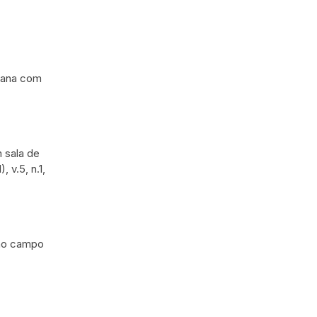
olana com
m sala de
 v.5, n.1,
o no campo