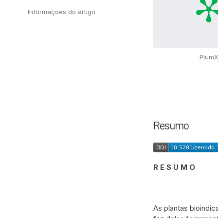
Informações do artigo
Plum
Resumo
R E S U M O
As plantas bioindi