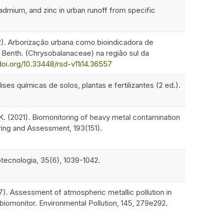
cadmium, and zinc in urban runoff from specific
2022). Arborização urbana como bioindicadora de
Benth. (Chrysobalanaceae) na região sul da
.doi.org/10.33448/rsd-v11i14.36557
s químicas de solos, plantas e fertilizantes (2 ed.).
Cu, K. (2021). Biomonitoring of heavy metal contamination
ring and Assessment, 193(151).
rotecnologia, 35(6), 1039-1042.
07). Assessment of atmospheric metallic pollution in
 biomonitor. Environmental Pollution, 145, 279e292.