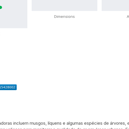
Dimensions
A
X
cadoras incluem musgos, líquens e algumas espécies de árvores, e