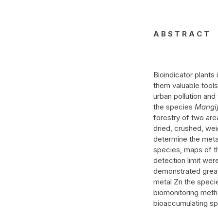
A B S T R A C T
Bioindicator plants
them valuable tools
urban pollution and
the species
Mangif
forestry of two are
dried, crushed, we
determine the meta
species, maps of th
detection limit wer
demonstrated greate
metal Zn the specie
biomonitoring metho
bioaccumulating spe