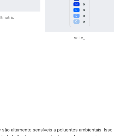
0
0
0
ltmetric
0
scite_
 são altamente sensíveis a poluentes ambientais. Isso