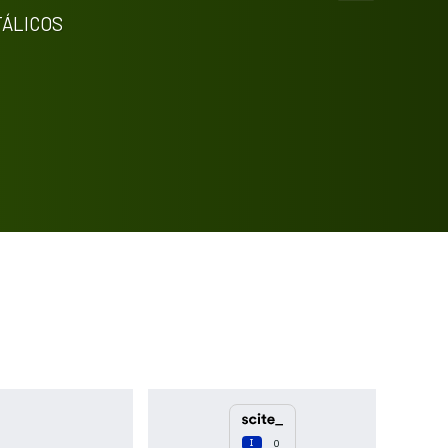
Discussion
0
TÁLICOS
Other
0
See how this article has been
cited at
scite.ai
Scite shows how a scientific paper
has been cited by providing the
context of the citation, a
classification describing whether it
supports, mentions, or contrasts
the cited claim, and a label
indicating in which section the
citation was made.
0