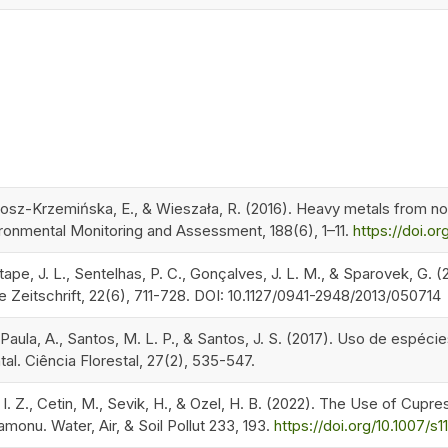
rosz-Krzemińska, E., & Wieszała, R. (2016). Heavy metals from n
ironmental Monitoring and Assessment, 188(6), 1–11.
https://doi.or
Stape, J. L., Sentelhas, P. C., Gonçalves, J. L. M., & Sparovek, G. (
 Zeitschrift, 22(6), 711-728. DOI: 10.1127/0941-2948/2013/050714
Paula, A., Santos, M. L. P., & Santos, J. S. (2017). Uso de espé
al. Ciência Florestal, 27(2), 535-547.
, I. Z., Cetin, M., Sevik, H., & Ozel, H. B. (2022). The Use of Cupre
amonu. Water, Air, & Soil Pollut 233, 193.
https://doi.org/10.1007/