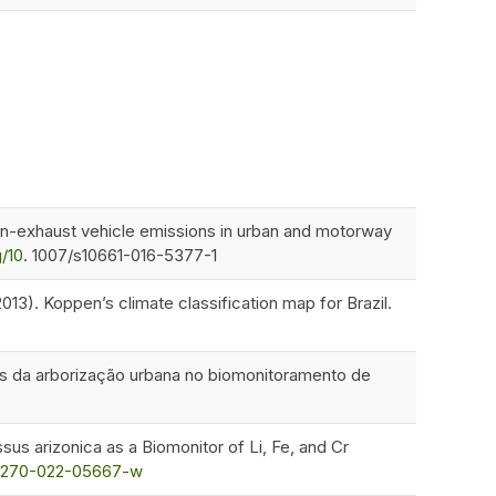
on-exhaust vehicle emissions in urban and motorway
g/10
. 1007/s10661-016-5377-1
2013). Koppen’s climate classification map for Brazil.
cies da arborização urbana no biomonitoramento de
ssus arizonica as a Biomonitor of Li, Fe, and Cr
s11270-022-05667-w