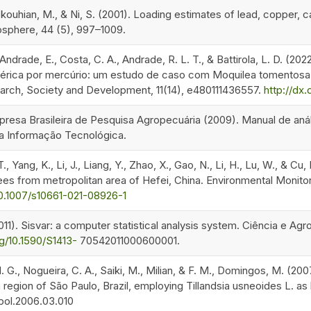
okouhian, M., & Ni, S. (2001). Loading estimates of lead, copper, 
sphere, 44 (5), 997–1009.
Andrade, E., Costa, C. A., Andrade, R. L. T., & Battirola, L. D. (
érica por mercúrio: um estudo de caso com Moquilea tomentosa 
rch, Society and Development, 11(14), e480111436557.
http://dx
sa Brasileira de Pesquisa Agropecuária (2009). Manual de análise
pa Informação Tecnológica.
T., Yang, K., Li, J., Liang, Y., Zhao, X., Gao, N., Li, H., Lu, W., & 
rees from metropolitan area of Hefei, China. Environmental Monito
/10.1007/s10661-021-08926-1
(2011). Sisvar: a computer statistical analysis system. Ciência e Ag
rg/10.1590/S1413-
70542011000600001.
. G., Nogueira, C. A., Saiki, M., Milian, & F. M., Domingos, M. (20
 region of São Paulo, Brazil, employing Tillandsia usneoides L. as
vpol.2006.03.010