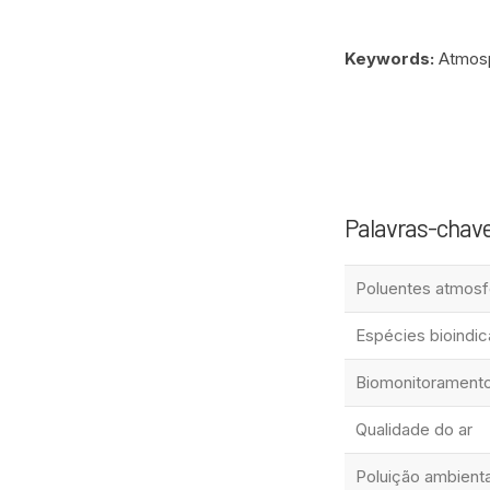
Keywords:
Atmosph
Palavras-chav
Poluentes atmosf
Espécies bioindi
Biomonitorament
Qualidade do ar
Poluição ambienta