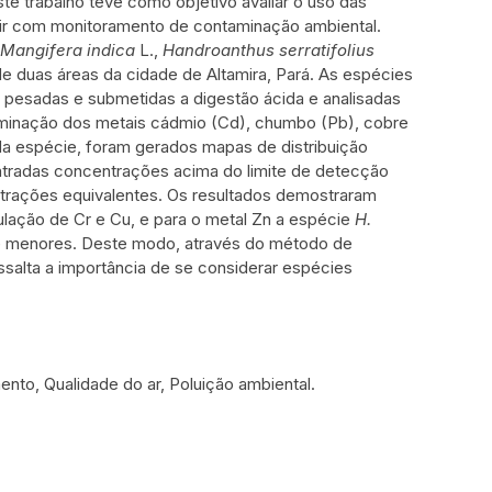
ste trabalho teve como objetivo avaliar o uso das
buir com monitoramento de contaminação ambiental.
Mangifera indica
L.,
Handroanthus serratifolius
e duas áreas da cidade de Altamira, Pará. As espécies
, pesadas e submetidas a digestão ácida e analisadas
minação dos metais cádmio (Cd), chumbo (Pb), cobre
ada espécie, foram gerados mapas de distribuição
ntradas concentrações acima do limite de detecção
trações equivalentes. Os resultados demostraram
lação de Cr e Cu, e para o metal Zn a espécie
H.
te menores. Deste modo, através do método de
essalta a importância de se considerar espécies
nto, Qualidade do ar, Poluição ambiental.