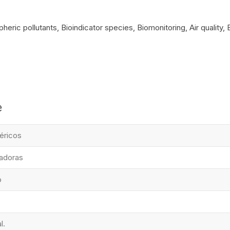
eric pollutants, Bioindicator species, Biomonitoring, Air quality, 
e
éricos
cadoras
o
l.