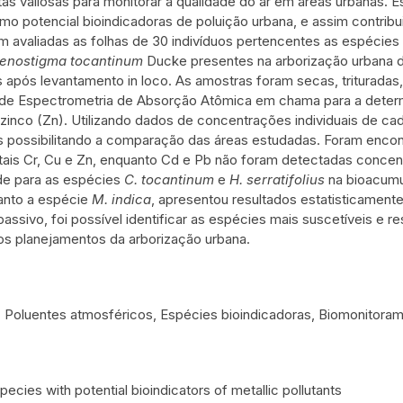
as valiosas para monitorar a qualidade do ar em áreas urbanas. E
mo potencial bioindicadoras de poluição urbana, e assim contri
m avaliadas as folhas de 30 indivíduos pertencentes as espécies
enostigma tocantinum
Ducke presentes na arborização urbana d
 após levantamento in loco. As amostras foram secas, trituradas
a de Espectrometria de Absorção Atômica em chama para a deter
 zinco (Zn). Utilizando dados de concentrações individuais de c
s possibilitando a comparação das áreas estudadas. Foram enco
ais Cr, Cu e Zn, enquanto Cd e Pb não foram detectadas concen
ade para as espécies
C. tocantinum
e
H. serratifolius
na bioacumu
anto a espécie
M. indica
, apresentou resultados estatisticamen
ssivo, foi possível identificar as espécies mais suscetíveis e r
s planejamentos da arborização urbana.
: Poluentes atmosféricos, Espécies bioindicadoras, Biomonitorame
pecies with potential bioindicators of metallic pollutants