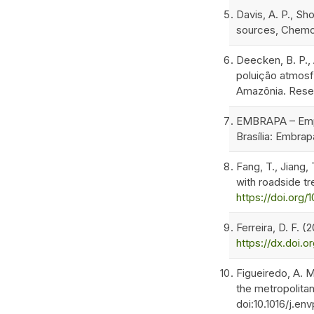
Davis, A. P., Sh
sources, Chemo
Deecken, B. P., 
poluição atmosf
Amazônia. Resea
EMBRAPA – Empre
Brasília: Embra
Fang, T., Jiang, 
with roadside t
https://doi.org
Ferreira, D. F. 
https://dx.doi.o
Figueiredo, A. M
the metropolitan
doi:10.1016/j.en