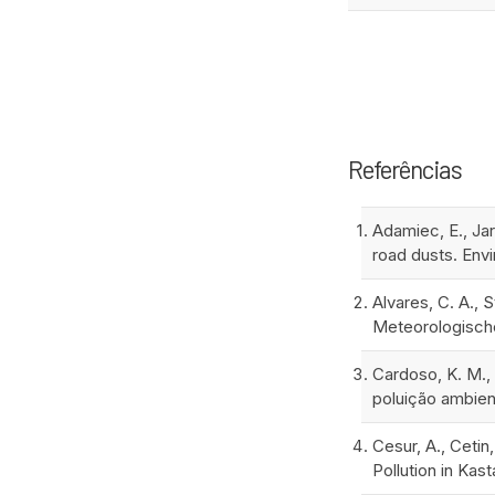
Referências
Adamiec, E., Ja
road dusts. Env
Alvares, C. A., 
Meteorologische
Cardoso, K. M., 
poluição ambient
Cesur, A., Cetin
Pollution in Kast