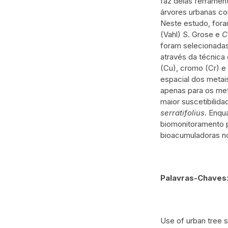
faz delas ferrament
árvores urbanas co
Neste estudo, fora
(Vahl) S. Grose e
C
foram selecionadas
através da técnic
(Cu), cromo (Cr) e
espacial dos metai
apenas para os met
maior suscetibilid
serratifolius
. Enqu
biomonitoramento pa
bioacumuladoras no
Palavras-Chaves
Use of urban tree s