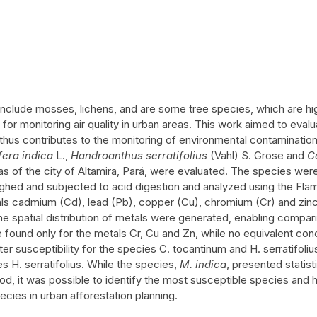
 include mosses, lichens, and are some tree species, which are hi
 for monitoring air quality in urban areas. This work aimed to evalu
 thus contributes to the monitoring of environmental contamination. 
era indica
L.,
Handroanthus serratifolius
(Vahl) S. Grose and
C
as of the city of Altamira, Pará, were evaluated. The species we
ighed and subjected to acid digestion and analyzed using the Fl
ls cadmium (Cd), lead (Pb), copper (Cu), chromium (Cr) and zinc 
e spatial distribution of metals were generated, enabling compar
e found only for the metals Cr, Cu and Zn, while no equivalent co
r susceptibility for the species C. tocantinum and H. serratifoliu
s H. serratifolius. While the species,
M. indica
, presented statist
d, it was possible to identify the most susceptible species and h
cies in urban afforestation planning.