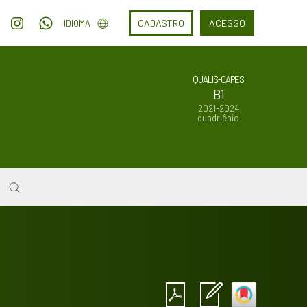
CADASTRO
ACESSO
IDIOMA
QUALIS-CAPES
B1
2021-2024
quadriênio
Intro
0
Methods
0
Results
0