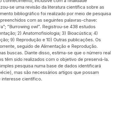
 conhecimento, inclusive com a finalidade
ou-se uma revisão da literatura científica sobre as
amento bibliográfico foi realizado por meio de pesquisa
 preenchidos com as seguintes palavras-chave:
ra”; “Burrowing owl”. Registrou-se 438 estudos
ntação; 2) Anatomofisiologia; 3) Bioacústica; 4)
ição; 9) Reprodução e 10) Outras publicações. Os
orrente, seguido de Alimentação e Reprodução.
nas buscas. Diante disso, estima-se que o número real
s têm sido realizados com o objetivo de preservá-la.
simples pesquisa numa base de dados identificará
spécie), mas são necessários artigos que possam
interesse científico.