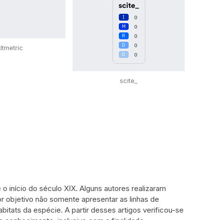
0
0
0
0
ltmetric
0
scite_
 o início do século XIX. Alguns autores realizaram
or objetivo não somente apresentar as linhas de
ats da espécie. A partir desses artigos verificou-se