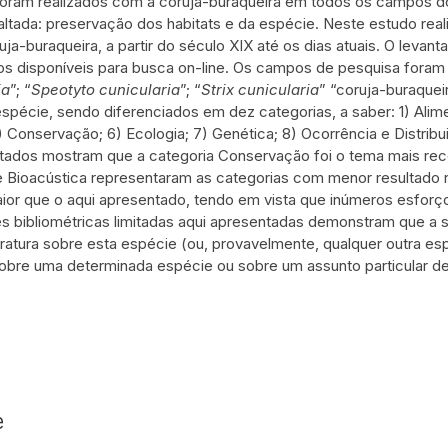
oram realizados com a coruja-buraqueira em todos os campos do
ltada: preservação dos habitats e da espécie. Neste estudo realiz
a-buraqueira, a partir do século XIX até os dias atuais. O levant
 disponíveis para busca on-line. Os campos de pesquisa foram
ia
”; “
Speotyto cunicularia
”; “
Strix cunicularia
” “coruja-buraquei
spécie, sendo diferenciados em dez categorias, a saber: 1) Alime
Conservação; 6) Ecologia; 7) Genética; 8) Ocorrência e Distribu
tados mostram que a categoria Conservação foi o tema mais rec
e Bioacústica representaram as categorias com menor resultado 
ior que o aqui apresentado, tendo em vista que inúmeros esforço
es bibliométricas limitadas aqui apresentadas demonstram que a 
teratura sobre esta espécie (ou, provavelmente, qualquer outra e
obre uma determinada espécie ou sobre um assunto particular de 
e