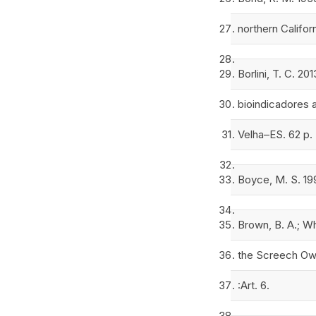
northern Califor
Borlini, T. C. 2
bioindicadores a
Velha–ES. 62 p. 
Boyce, M. S. 199
Brown, B. A.; Wh
the Screech Owl
:Art. 6.