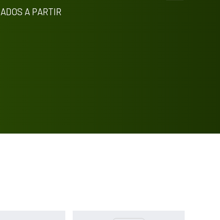
Methods
0
DADOS A PARTIR
Results
0
Discussion
0
Other
0
See how this article has been
cited at
scite.ai
Scite shows how a scientific paper
has been cited by providing the
context of the citation, a
classification describing whether it
supports, mentions, or contrasts
the cited claim, and a label
indicating in which section the
citation was made.