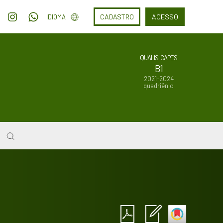
CADASTRO
ACESSO
IDIOMA
QUALIS-CAPES
B1
2021-2024
quadriênio
Intro
0