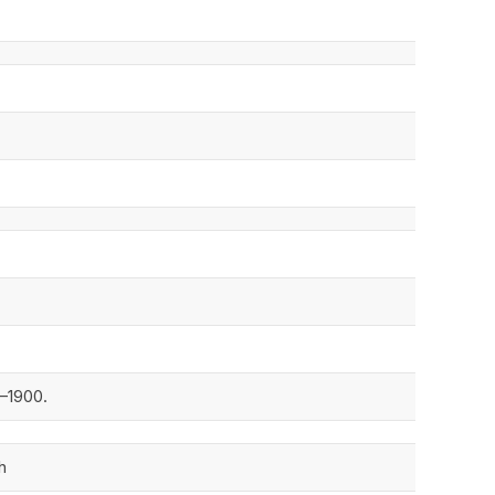
9–1900.
h