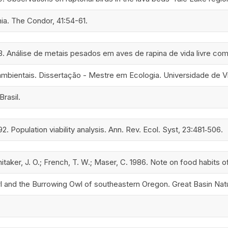
nia. The Condor, 41:54-61.
013. Análise de metais pesados em aves de rapina de vida livre co
mbientais. Dissertação - Mestre em Ecologia. Universidade de Vil
Brasil.
2. Population viability analysis. Ann. Rev. Ecol. Syst, 23:481‐506.
itaker, J. O.; French, T. W.; Maser, C. 1986. Note on food habits o
 and the Burrowing Owl of southeastern Oregon. Great Basin Natur