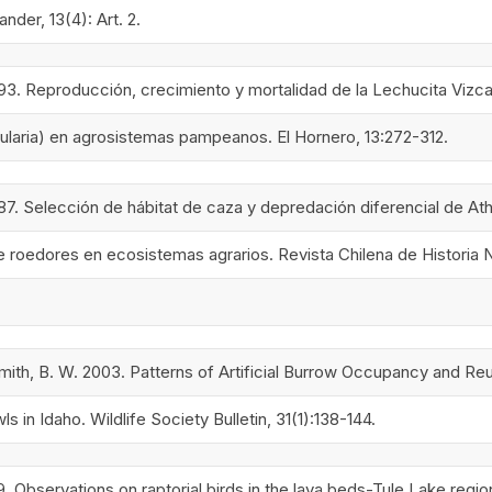
nder, 13(4): Art. 2.
1993. Reproducción, crecimiento y mortalidad de la Lechucita Vizc
ularia) en agrosistemas pampeanos. El Hornero, 13:272-312.
987. Selección de hábitat de caza y depredación diferencial de At
e roedores en ecosistemas agrarios. Revista Chilena de Historia N
 Smith, B. W. 2003. Patterns of Artificial Burrow Occupancy and Re
s in Idaho. Wildlife Society Bulletin, 31(1):138-144.
. Observations on raptorial birds in the lava beds-Tule Lake regio