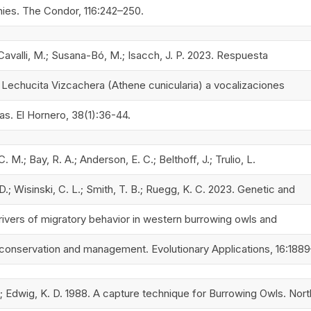
nies. The Condor, 116:242–250.
 Cavalli, M.; Susana-Bó, M.; Isacch, J. P. 2023. Respuesta
a Lechucita Vizcachera (Athene cunicularia) a vocalizaciones
as. El Hornero, 38(1):36-44.
C. M.; Bay, R. A.; Anderson, E. C.; Belthoff, J.; Trulio, L.
.; Wisinski, C. L.; Smith, T. B.; Ruegg, K. C. 2023. Genetic and
rivers of migratory behavior in western burrowing owls and
r conservation and management. Evolutionary Applications, 16:188
.; Edwig, K. D. 1988. A capture technique for Burrowing Owls. Nort