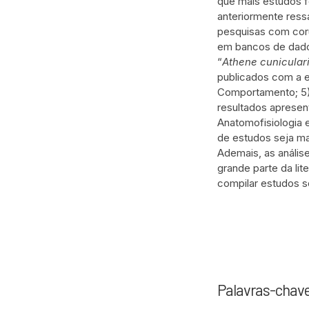
que mais estudos f
anteriormente ressa
pesquisas com coruj
em bancos de dados
“
Athene cunicular
publicados com a e
Comportamento; 5) 
resultados apresen
Anatomofisiologia 
de estudos seja ma
Ademais, as anális
grande parte da li
compilar estudos s
Palavras-chav