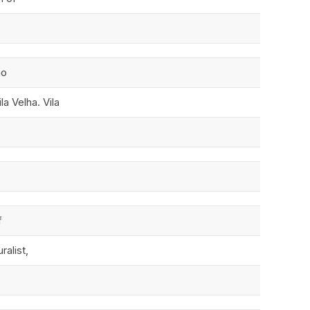
mo
a Velha. Vila
f
alist,