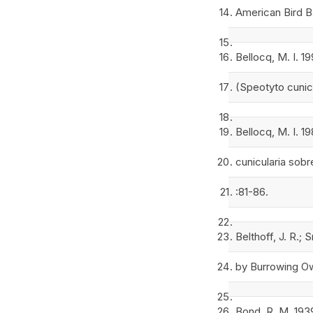
American Bird Ba
Bellocq, M. I. 
(Speotyto cunic
Bellocq, M. I. 1
cunicularia sobr
:81-86.
Belthoff, J. R.;
by Burrowing Owl
Bond, R. M. 1939