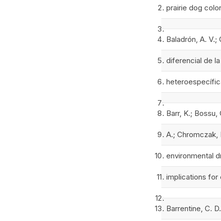
prairie dog colo
Baladrón, A. V.;
diferencial de l
heteroespecífic
Barr, K.; Bossu, 
A.; Chromczak, D
environmental d
implications fo
Barrentine, C. D