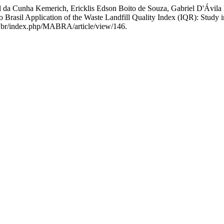
iel da Cunha Kemerich, Ericklis Edson Boito de Souza, Gabriel D'Ávil
rasil Application of the Waste Landfill Quality Index (IQR): Study i
om.br/index.php/MABRA/article/view/146.