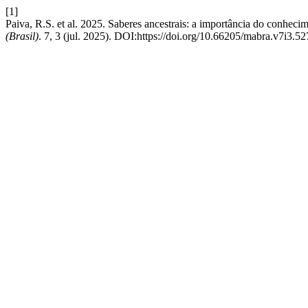
[1]
Paiva, R.S. et al. 2025. Saberes ancestrais: a importância do conheci
(Brasil)
. 7, 3 (jul. 2025). DOI:https://doi.org/10.66205/mabra.v7i3.52