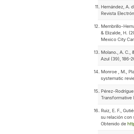
Hernández, A. d.
Revista Electró
Membrillo-Herná
& Elizalde, H. 
Mexico City Camp
Molano., A. C., 
Azul (39), 186-
Monroe , M., Pla
systematic revi
Pérez-Rodríguez,
Transformative 
Ruiz, E. F., Gut
su relación con
Obtenido de
htt