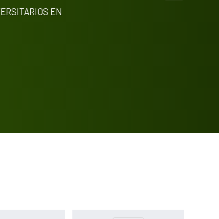
Methods
0
ERSITARIOS EN
Results
0
Discussion
0
Other
0
See how this article has been
cited at
scite.ai
Scite shows how a scientific paper
has been cited by providing the
context of the citation, a
classification describing whether it
supports, mentions, or contrasts
the cited claim, and a label
indicating in which section the
citation was made.