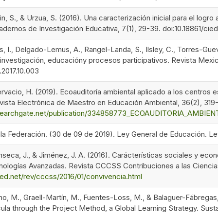
in, S., & Urzua, S. (2016). Una caracterización inicial para el lo
uadernos de Investigación Educativa, 7(1), 29-39. doi:10.18861/cied
, I., Delgado-Lemus, A., Rangel-Landa, S., Ilsley, C., Torres-Guevara
 investigación, educacióny procesos participativos. Revista Mexic
b.2017.10.003
Gervacio, H. (2019). Ecoauditoría ambiental aplicado a los centro
vista Electrónica de Maestro en Educación Ambiental, 36(2), 319
researchgate.net/publication/334858773_ECOAUDITORIA_
de la Federación. (30 de 09 de 2019). Ley General de Educación.
onseca, J., & Jiménez, J. A. (2016). Carácterísticas sociales y e
cnologías Avanzadas. Revista CCCSS Contribuciones a las Ciencias
d.net/rev/cccss/2016/01/convivencia.html
 M., Graell-Martín, M., Fuentes-Loss, M., & Balaguer-Fábregas, M.
ula through the Project Method, a Global Learning Strategy. Sustai