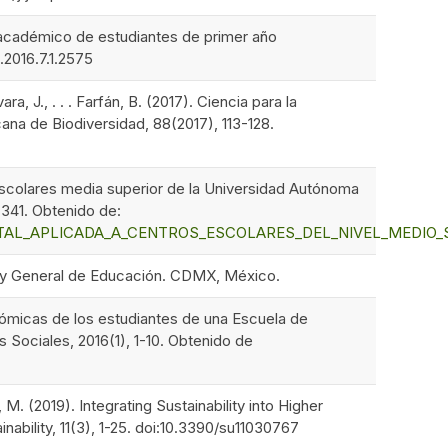
gro académico de estudiantes de primer año
.2016.7.1.2575
, J., . . . Farfán, B. (2017). Ciencia para la
ana de Biodiversidad, 88(2017), 113-128.
s escolares media superior de la Universidad Autónoma
-341. Obtenido de:
AMBIENTAL_APLICADA_A_CENTROS_ESCOLARES_DEL_NIVEL_ME
 Ley General de Educación. CDMX, México.
conómicas de los estudiantes de una Escuela de
 Sociales, 2016(1), 1-10. Obtenido de
 (2019). Integrating Sustainability into Higher
nability, 11(3), 1-25. doi:10.3390/su11030767