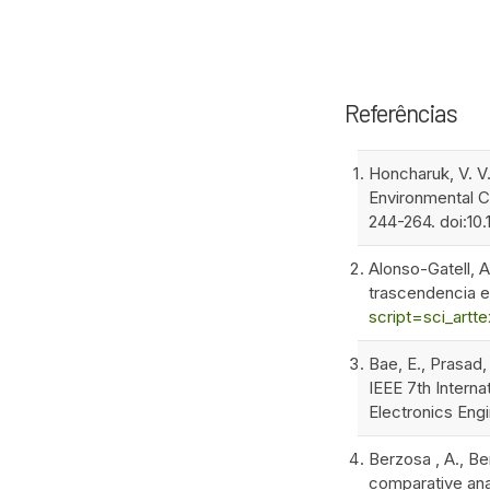
Referências
Honcharuk, V. V.
Environmental Cu
244-264. doi:10
Alonso-Gatell, A
trascendencia en
script=sci_art
Bae, E., Prasad,
IEEE 7th Interna
Electronics Eng
Berzosa , A., Be
comparative anal