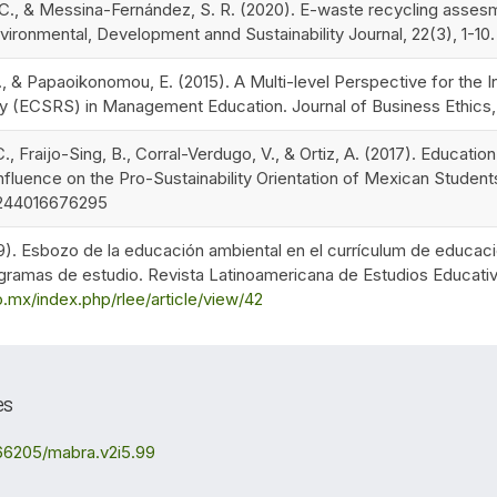
C., & Messina-Fernández, S. R. (2020). E-waste recycling assesm
Environmental, Development annd Sustainability Journal, 22(3), 1-
 & Papaoikonomou, E. (2015). A Multi-level Perspective for the In
ity (ECSRS) in Management Education. Journal of Business Ethics,
., Fraijo-Sing, B., Corral-Verdugo, V., & Ortiz, A. (2017). Educat
s Influence on the Pro-Sustainability Orientation of Mexican Student
58244016676295
19). Esbozo de la educación ambiental en el currículum de educac
ogramas de estudio. Revista Latinoamericana de Estudios Educati
ro.mx/index.php/rlee/article/view/42
es
.66205/mabra.v2i5.99