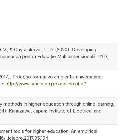
. V., & Chystiakova , L. O. (2020). Developing
omânească pentru Educaţie Multidimensională, 12(1),
e 2017). Proceso formativo ambiental universitario:
de:
http://www.scielo.org.mx/scielo.php?
ry methods in higher education through online learning.
4). Kanazawa, Japan: Institute of Electrical and
sment tools for higher education: An empirical
16/j.jclepro.2017.05.194