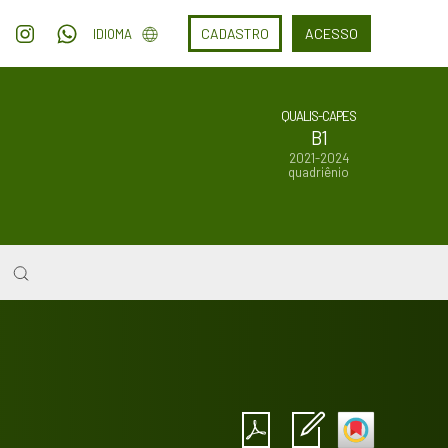
CADASTRO
ACESSO
IDIOMA
QUALIS-CAPES
B1
2021-2024
quadriênio
Intro
0