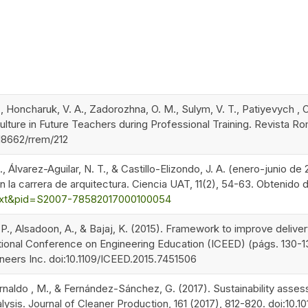
, Honcharuk, V. A., Zadorozhna, O. M., Sulym, V. T., Patiyevych , O
lture in Future Teachers during Professional Training. Revista R
.18662/rrem/212
., Álvarez-Aguilar, N. T., & Castillo-Elizondo, J. A. (enero-junio d
 la carrera de arquitectura. Ciencia UAT, 11(2), 54-63. Obtenido 
text&pid=S2007-78582017000100054
 P., Alsadoon, A., & Bajaj, K. (2015). Framework to improve delive
tional Conference on Engineering Education (ICEED) (págs. 130-13
ineers Inc. doi:10.1109/ICEED.2015.7451506
rnaldo , M., & Fernández-Sánchez, G. (2017). Sustainability asses
ysis. Journal of Cleaner Production, 161 (2017), 812-820. doi:10.10