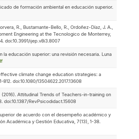
nificado de formación ambiental en educación superior.
vera, R., Bustamante-Bello, R., Ordoñez-Díaz, J. A.,
opment Engineering at the Tecnologico de Monterrey,
4. doi:10.3991/ijep.v8i3.8007
en la educación superior: una revisión necesaria. Luna
df
 effective climate change education strategies: a
1-812. doi:10.1080/13504622.2017.13608
2016). Attitudinal Trends of Teachers-in-training on
8. doi:10.1387/RevPsicodidact.15608
nivel superior de acuerdo con el desempeño académico y
ón Académica y Gestión Educativa, 7(13), 1-38.