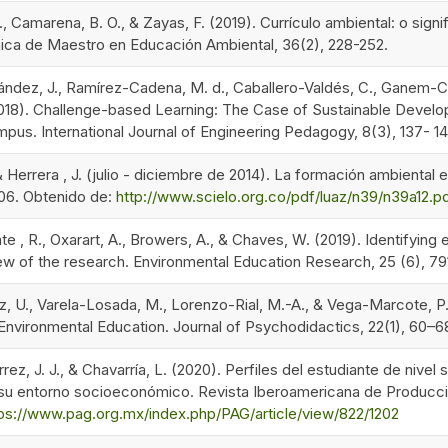
, Camarena, B. O., & Zayas, F. (2019). Currículo ambiental: o sig
nica de Maestro en Educación Ambiental, 36(2), 228-252.
ndez, J., Ramírez-Cadena, M. d., Caballero-Valdés, C., Ganem-Cor
(2018). Challenge-based Learning: The Case of Sustainable Devel
us. International Journal of Engineering Pedagogy, 8(3), 137- 14
& Herrera , J. (julio - diciembre de 2014). La formación ambiental 
206. Obtenido de:
http://www.scielo.org.co/pdf/luaz/n39/n39a12.p
te , R., Oxarart, A., Browers, A., & Chaves, W. (2019). Identifying
ew of the research. Environmental Education Research, 25 (6), 79
 U., Varela-Losada, M., Lorenzo-Rial, M.-A., & Vega-Marcote, P. (
Environmental Education. Journal of Psychodidactics, 22(1), 60–6
iérrez, J. J., & Chavarría, L. (2020). Perfiles del estudiante de 
 su entorno socioeconómico. Revista Iberoamericana de Producci
ps://www.pag.org.mx/index.php/PAG/article/view/822/1202