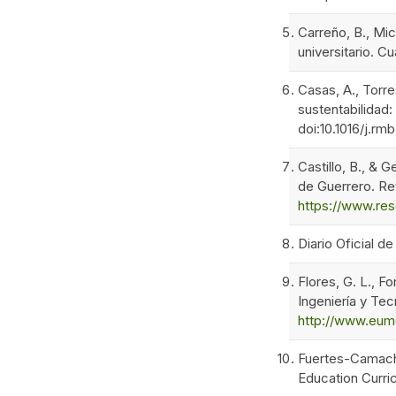
Carreño, B., Mic
universitario. C
Casas, A., Torres
sustentabilidad:
doi:10.1016/j.rm
Castillo, B., & 
de Guerrero. Re
https://www.
Diario Oficial 
Flores, G. L., F
Ingeniería y Te
http://www.eume
Fuertes-Camacho,
Education Curric