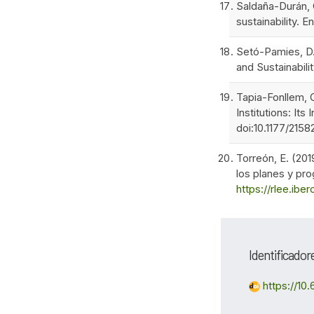
Saldaña-Durán, 
sustainability. 
Setó-Pamies, D.,
and Sustainabil
Tapia-Fonllem, C
Institutions: It
doi:10.1177/21
Torreón, E. (20
los planes y pr
https://rlee.ibe
Identificador
https://10