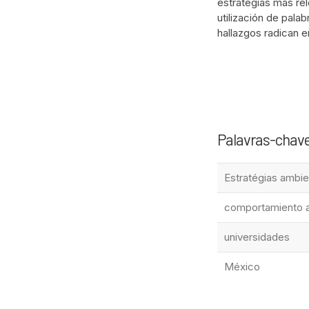
estratégias más rel
utilización de pala
hallazgos radican 
Palavras-chav
Estratégias ambie
comportamiento a
universidades
México