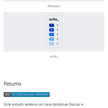
Altmetric
0
0
0
0
0
scite_
Intro
0
Methods
0
Resumo
Results
0
Discussion
0
Other
0
Este estudo analisou as características físicas e