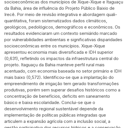
socioeconômicas dos municípios de Xique-Xique e Itaguaçu
See how this article has been
da Bahia, área de influência do Projeto Público Baixio de
cited at
scite.ai
Irecê. Por meio de revisão integrativa e abordagem quali-
quantitativa, foram sistematizados dados climáticos,
Scite shows how a scientific paper
geológicos, pedológicos, demográficos e econômicos. Os
has been cited by providing the
resultados evidenciaram um contexto semiárido marcado
context of the citation, a
por vulnerabilidades ambientais e significativas disparidades
classification describing whether it
socioeconômicas entre os municípios. Xique-Xique
supports, mentions, or contrasts
apresentou economia mais diversificada e IDH superior
(0,631), refletindo os impactos da infraestrutura central do
the cited claim, and a label
projeto. Itaguaçu da Bahia manteve perfil rural mais
indicating in which section the
acentuado, com economia baseada no setor primário e IDH
citation was made.
mais baixo (0,572). Identificou-se que a implantação do
empreendimento de irrigação tem gerado transformações
produtivas, porém sem superar desafios históricos como a
concentração de benefícios, deficits em saneamento
básico e baixa escolaridade. Conclui-se que o
desenvolvimento regional sustentável depende da
implementação de políticas públicas integradas que
articulem a expansão agrícola com a inclusão social, a
gestão participativa dos recursos hídricos e a conservação