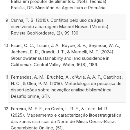
Bahia em produtor de alimentos. (Nota Técnica),
Brasília, DF: Ministério da Agricultura e Pecuária.
Cunha, T. B. (2010). Conflitos pelo uso da água
envolvendo a barragem Manoel Novais (Mirorós).
Revista GeoNordeste, (2), 99-130.
Faunt, C. C., Traum, J. A., Boyce, S. E., Seymour, W. A.,
Jachens, E. R., Brandt, J. T., & Marcelli, M. F. (2024).
Groundwater sustainability and land subsidence in
California’s Central Valley. Water, 16(8), 1189.
Fernandes, A. M., Bruchêz, A., d'Ávila, A. A. F., Castilhos,
N. C., & Olea, P. M. (2018). Metodologia de pesquisa de
dissertações sobre inovação: análise bibliométrica.
Desafio online, 6(1).
Ferreira, M. F. F., da Costa, L. R. F., & Leite, M. R.
(2025). Mapeamento e caracterização litoestratigráfica
das zonas sísmicas do Norte de Minas Gerais-Brasil.
Geoambiente On-line, (51).